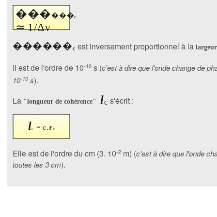
���
���
c
≃
1/Δν
���
���
est inversement proportionnel à la
largeur
c
Il est de l'ordre de 10
-10
s (
c'est à dire que l'onde change de ph
).
10
-10
s
l
La
s'écrit :
"longueur de cohérence"
c
l
= c.𝝉
c
c
Elle est de l'ordre du cm (3. 10
-2
m) (
c'est à dire que l'onde c
).
toutes les 3 cm