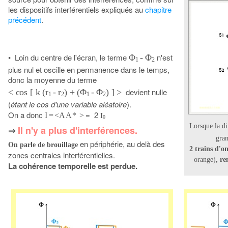
les dispositifs interférentiels expliqués au
chapitre
précédent
.
•
Loin du centre de l'écran, le terme
n'est
Φ
- Φ
1
2
plus nul et oscille en permanence dans le temps,
donc la moyenne du terme
devient nulle
< cos [ k (r
- r
) + (Φ
- Φ
) ] >
1
2
1
2
(
étant le cos d'une variable aléatoire
).
On a donc
= 2
I
= <A A *
>
I
0
Lorsque la d
Il n'y a plus d'interférences.
⇒
gran
en périphérie, au delà des
On parle de brouillage
2 trains d'o
zones centrales interférentielles.
orange)
, re
La cohérence temporelle est perdue.