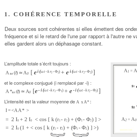
1. COHÉRENCE TEMPORELLE
Deux sources sont cohérentes si elles émettent des ond
fréquence et si le retard de l'une par rapport à l'autre ne
elles gardent alors un déphasage constant.
L’amplitude totale s’écrit toujours :
A
]
=
[
+
t
e
i (
ω
t - k
r
- Φ
)
e
i (
ω
t - k
r
- Φ
)
1
A
(
) ≃
A
1
1
2
2
tot
0
et le complexe conjugué (i remplacé par -i) :
]
[
+
t
e
-
i (
ω
t - k
r
- Φ
)
e
-
i (
ω
t - k
r
- Φ
)
A *
(
) ≃
A
1
1
2
2
tot
0
L’intensité est la valeur moyenne de
:
A x A
*
I
= <A A *
>
= 2 I
+ 2 I
< cos [ k (r
- r
) + (Φ
- Φ
) ] >
A
A
=
2
0
0
0
1
2
1
2
= 2 I
(1 + < cos [ k (r
- r
) + (Φ
- Φ
) ] >)
0
1
2
1
2