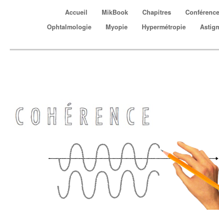
Accueil
MikBook
Chapitres
Conférenc
Ophtalmologie
Myopie
Hypermétropie
Astig
COHÉRENCE