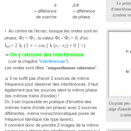
Le point 
δ
ΔΦ
d'interfére
= différence
= différence
(couleur o
de marche
de phase
•
Au centre de l'écran, lorsque les ondes sont en
phase,
la valeur
, d'où :
Φ
= Φ
Φ
- Φ
= 0
,
1
2
1
2
I
= 2 I
(1 + < cos [ k (r
- r
) + 0 ] >)
tot
0
1
2
On y retrouve des interférences
⇒
(voir le chapitre "
Interférences
"
).
Les ondes sont dites
".
"temporellement cohérentes
Il ne suffit pas d'avoir 2 sources de même
➭
fréquence pour observer des interférences, il faut
également que les sources aient la même phase
(les mêmes trains d'ondes) !
Or, il est impossible en pratique d'émettre des
Un point peu d
mêmes trains d'onde (en phase) avec 2 sources
siège d'interf
différentes, même monochromatiques pures de
(coule
fréquence identique (de type lasers).
Il convient donc de prendre 2 images de la même
source pour obtenir des interférences, comme sur