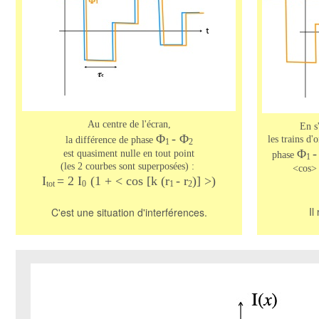
Au centre de l'écran,
En s
Φ
- Φ
les trains d'
la différence de phase
1
2
Φ
-
est quasiment nulle en tout point
phase
1
(les 2 courbes sont superposées) :
<cos> 
I
= 2 I
(1 + < cos [k (r
- r
)] >)
tot
0
1
2
Il
C'est une situation d'interférences.