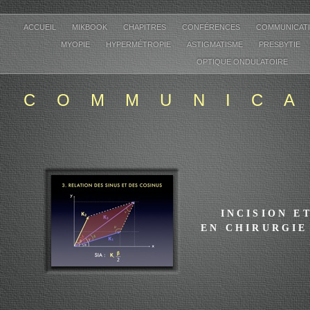
ACCUEIL
MIKBOOK
CHAPITRES
CONFÉRENCES
COMMUNICAT
MYOPIE
HYPERMÉTROPIE
ASTIGMATISME
PRESBYTIE
OPTIQUE ONDULATOIRE
COMMUNIC
INCISION E
EN CHIRURGIE
MIKAEL GUEDJ