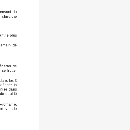
.
pensant du
 chirurgie
ant le plus
ndemain de
pénétrer de
 se frotter
 dans les 3
ssécher la
anisé dans
 de qualité
o-romaine,
ent vers le