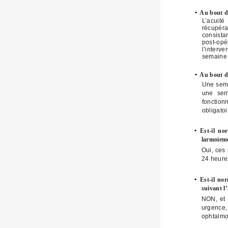
•
Au bout de
L’acuité
récupéra
consista
post-opér
l’interv
semaine 
•
Au bout de
Une sema
une sem
fonction
obligato
•
Est-il no
larmoieme
Oui, ces
24 heures
•
Est-il no
suivant l
NON, et 
urgence,
ophtalmo