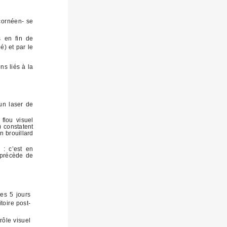
 cornéen- se
s en fin de
é) et par le
s liés à la
’un laser de
flou visuel
) constatent
n brouillard
 : c’est en
 précède de
es 5 jours
toire post-
rôle visuel