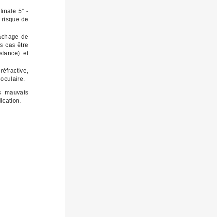
inale 5” -
e risque de
lâchage de
s cas être
tance) et
réfractive,
 oculaire.
es mauvais
ication.