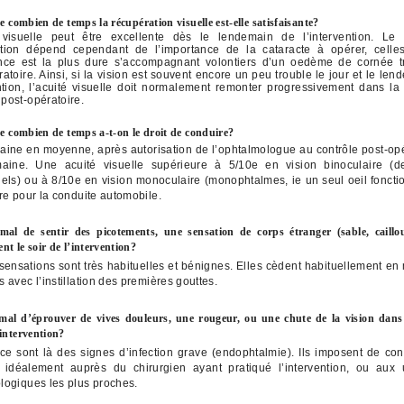
 combien de temps la récupération visuelle est-elle satisfaisante?
 visuelle peut être excellente dès le lendemain de l’intervention. Le
tion dépend cependant de l’importance de la cataracte à opérer, celle
nce est la plus dure s’accompagnant volontiers d’un oedème de cornée tr
atoire. Ainsi, si la vision est souvent encore un peu trouble le jour et le le
ention, l’acuité visuelle doit normalement remonter progressivement dans la
post-opératoire.
 combien de temps a-t-on le droit de conduire?
ine en moyenne, après autorisation de l’ophtalmologue au contrôle post-opé
aine. Une acuité visuelle supérieure à 5/10e en vision binoculaire (d
nels) ou à 8/10e en vision monoculaire (monophtalmes, ie un seul oeil fonctio
ire pour la conduite automobile.
rmal de sentir des picotements, une sensation de corps étranger (sable, caillo
nt le soir de l’intervention?
 sensations sont très habituelles et bénignes. Elles cèdent habituellement en
 avec l’instillation des premières gouttes.
rmal d’éprouver de vives douleurs, une rougeur, ou une chute de la vision dans
’intervention?
ce sont là des signes d’infection grave (endophtalmie). Ils imposent de con
 idéalement auprès du chirurgien ayant pratiqué l’intervention, ou aux
logiques les plus proches.