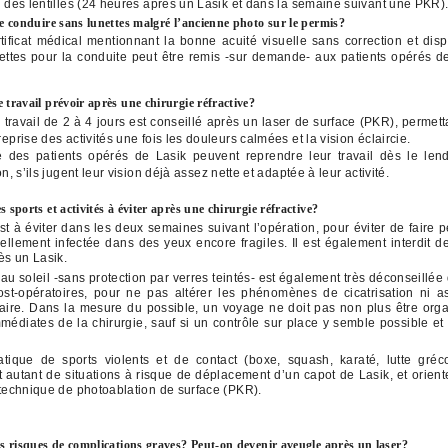
n des lentilles (24 heures après un Lasik et dans la semaine suivant une PKR)
de conduire sans lunettes malgré l’ancienne photo sur le permis?
rtificat médical mentionnant la bonne acuité visuelle sans correction et dis
nettes pour la conduite peut être remis -sur demande- aux patients opérés de
 travail prévoir après une chirurgie réfractive?
 travail de 2 à 4 jours est conseillé après un laser de surface (PKR), permett
reprise des activités une fois les douleurs calmées et la vision éclaircie.
é des patients opérés de Lasik peuvent reprendre leur travail dès le le
on, s’ils jugent leur vision déjà assez nette et adaptée à leur activité.
s sports et activités à éviter après une chirurgie réfractive?
st à éviter dans les deux semaines suivant l’opération, pour éviter de faire 
iellement infectée dans des yeux encore fragiles. Il est également interdit de
ès un Lasik.
 au soleil -sans protection par verres teintés- est également très déconseillée
st-opératoires, pour ne pas altérer les phénomènes de cicatrisation ni a
laire. Dans la mesure du possible, un voyage ne doit pas non plus être org
mmédiates de la chirurgie, sauf si un contrôle sur place y semble possible et
ratique de sports violents et de contact (boxe, squash, karaté, lutte gréc
t autant de situations à risque de déplacement d’un capot de Lasik, et orient
technique de photoablation de surface (PKR).
es risques de complications graves? Peut-on devenir aveugle après un laser?