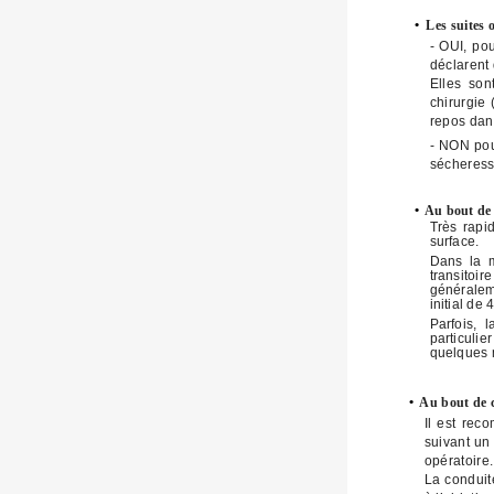
•
Les suites 
- OUI, pou
déclarent 
Elles son
chirurgie 
repos dans
- NON pou
sécheress
•
Au bout de c
Très rapi
surface.
Dans la m
transitoi
généraleme
initial de
Parfois, 
particuli
quelques m
•
Au bout de c
Il est rec
suivant un 
opératoire.
La conduite