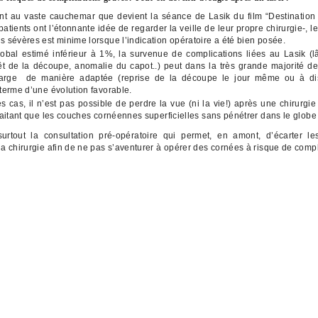
t au vaste cauchemar que devient la séance de Lasik du film “Destination f
patients ont l’étonnante idée de regarder la veille de leur propre chirurgie-, l
s sévères est minime lorsque l’indication opératoire a été bien posée.
lobal estimé inférieur à 1%, la survenue de complications liées au Lasik (
êt de la découpe, anomalie du capot..) peut dans la très grande majorité de
arge de manière adaptée (reprise de la découpe le jour même ou à dis
 terme d’une évolution favorable.
s cas, il n’est pas possible de perdre la vue (ni la vie!) après une chirurgie 
traitant que les couches cornéennes superficielles sans pénétrer dans le globe
surtout la consultation pré-opératoire qui permet, en amont, d’écarter l
la chirurgie afin de ne pas s’aventurer à opérer des cornées à risque de compl