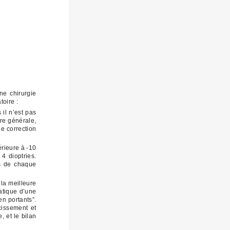
ne chirurgie
toire :
 il n’est pas
re générale,
e correction
érieure à -10
 4 dioptries.
es de chaque
 la meilleure
ratique d’une
en portants”.
cissement et
, et le bilan