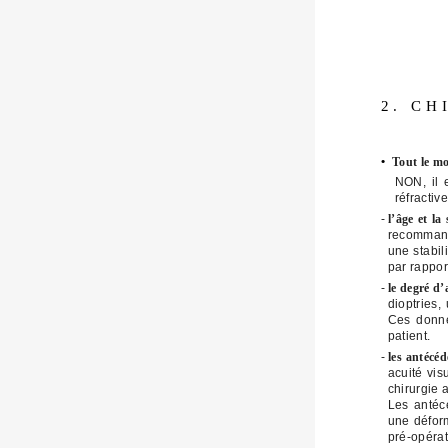
2. CH
•
Tout le mo
NON, il e
réfractiv
-
l’âge et la 
recommandé
une stabil
par rapport
-
le degré d
dioptries,
Ces donné
patient.
-
les antécé
acuité vis
chirurgie 
Les antéc
une déform
pré-opérat