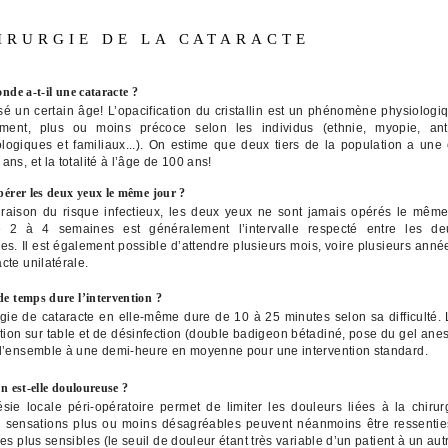
HIRURGIE DE LA CATARACTE
nde a-t-il une cataracte ?
sé un certain âge! L’opacification du cristallin est un phénomène physiologiq
sement, plus ou moins précoce selon les individus (ethnie, myopie, an
logiques et familiaux...). On estime que deux tiers de la population a une 
ans, et la totalité à l’âge de 100 ans!
érer les deux yeux le même jour ?
raison du risque infectieux, les deux yeux ne sont jamais opérés le même
e 2 à 4 semaines est généralement l’intervalle respecté entre les de
res. Il est également possible d’attendre plusieurs mois, voire plusieurs ann
cte unilatérale.
 temps dure l’intervention ?
rgie de cataracte en elle-même dure de 10 à 25 minutes selon sa difficulté.
ation sur table et de désinfection (double badigeon bétadiné, pose du gel anes
 l’ensemble à une demi-heure en moyenne pour une intervention standard.
n est-elle douloureuse ?
ésie locale péri-opératoire permet de limiter les douleurs liées à la chirur
s sensations plus ou moins désagréables peuvent néanmoins être ressentie
les plus sensibles (le seuil de douleur étant très variable d’un patient à un autr