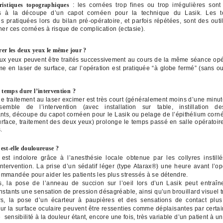
éristiques topographiques
: les cornées trop fines ou trop irrégulières sont
ns à la découpe d’un capot cornéen pour la technique du Lasik. Les t
 pratiquées lors du bilan pré-opératoire, et parfois répétées, sont des outi
ner ces cornées à risque de complication (ectasie).
er les deux yeux le même jour ?
eux yeux peuvent être traités successivement au cours de la même séance opé
e en laser de surface, car l’opération est pratiquée “à globe fermé” (sans o
temps dure l’intervention ?
e traitement au laser excimer est très court (généralement moins d’une minute
semble de l’intervention (avec installation sur table, instillation de
nts, découpe du capot cornéen pour le Lasik ou pelage de l’épithélium corn
urface, traitement des deux yeux) prolonge le temps passé en salle opératoir
.
est-elle douloureuse ?
est indolore grâce à l’anesthésie locale obtenue par les collyres instill
intervention. La prise d’un sédatif léger (type Atarax®) une heure avant l’op
mandée pour aider les patients les plus stressés à se détendre.
, la pose de l’anneau de succion sur l’oeil lors d’un Lasik peut entraîn
nstants une sensation de pression désagréable, ainsi qu’un brouillard visuel tr
urs, la pose d’un écarteur à paupières et des sensations de contact plu
ur la surface oculaire peuvent être ressenties comme déplaisantes par certai
e sensibilité à la douleur étant, encore une fois, très variable d’un patient à un