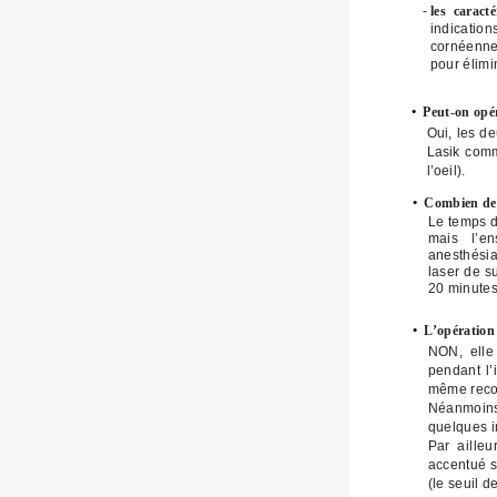
-
les caract
indicatio
cornéennes
pour élimi
•
Peut-on opér
Oui, les d
Lasik comm
l’oeil).
•
Combien de 
Le temps d
mais l’en
anesthésia
laser de s
20 minutes
•
L’opération 
NON, elle 
pendant l’
même recom
Néanmoins
quelques i
Par aille
accentué s
(le seuil d