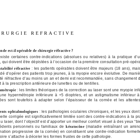
IRURGIE REFRACTIVE
nde est-il opérable de chirurgie réfractive ?
xiste certaines contre-indications (absolues ou relatives) à la pratique d’u
e, qui doivent être dépistées à l’occasion de la première consultation pré-opéra
stabilité réfractive
: les patients opérables doivent être majeurs (18 ans), mais
 d’opérer des patients trop jeunes, à la myopie encore évolutive. De maniè
ité réfractive d’au moins un an et demi est recommandée, sans changement d
 à la prescription antérieure de lunettes ou de lentilles.
’amétropie
: les limites théoriques de la correction au laser sont une myopie inf
 une hypermétropie inférieure à +5 dioptries, et un astigmatisme inférieur à
es sont toutefois à adapter selon l’épaisseur de la cornée et les attent
dents ophtalmologiques
: les pathologies oculaires chroniques, et les yeux dont
uelle corrigée est significativement limitée sont des contre-indications à la p
au laser, dont l’objectif est d’apporter un meilleur confort visuel à des yeux “bi
édents personnels ou familiaux de
kératocône
(maladie entraînant un amin
ation progressive de la cornée) en constituent une contre-indication formelle
oire s’attache à déceler les formes frustes de cette pathologie.