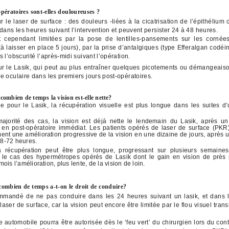
opératoires sont-elles douloureuses ?
r le laser de surface : des douleurs -liées à la cicatrisation de l’épithélium
dans les heures suivant l’intervention et peuvent persister 24 à 48 heures.
t cependant limitées par la pose de lentilles-pansements sur les cornée
(à laisser en place 5 jours), par la prise d’antalgiques (type Efferalgan codéin
 l’obscurité l’après-midi suivant l’opération.
r le Lasik, qui peut au plus entraîner quelques picotements ou démangeaison
e oculaire dans les premiers jours post-opératoires.
ombien de temps la vision est-elle nette?
de pour le Lasik, la récupération visuelle est plus longue dans les suites d
ajorité des cas, la vision est déjà nette le lendemain du Lasik, après un 
re en post-opératoire immédiat. Les patients opérés de laser de surface (PKR
nt une amélioration progressive de la vision en une dizaine de jours, après u
 48-72 heures.
la récupération peut être plus longue, progressant sur plusieurs semaines
er le cas des hypermétropes opérés de Lasik dont le gain en vision de près
ois l’amélioration, plus lente, de la vision de loin.
ombien de temps a-t-on le droit de conduire?
ommandé de ne pas conduire dans les 24 heures suivant un lasik, et dans l
laser de surface, car la vision peut encore être limitée par le flou visuel transi
 automobile pourra être autorisée dès le ‘feu vert’ du chirurgien lors du cont