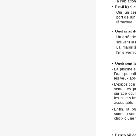
à l’ablatio
•
Est-il légal 
Oui, un ce
port de lu
réfractive.
•
Quel arrêt de
Un arrêt de
souvent la 
La majorit
l’interventi
•
Quels sont le
-
La piscine e
l’eau potent
les yeux apr
-
L’exposition
semaines po
surface ocu
les suites i
acceptable.
-
Enfin, la p
sumo...) son
choix d’une 
•
Existe-t-il d