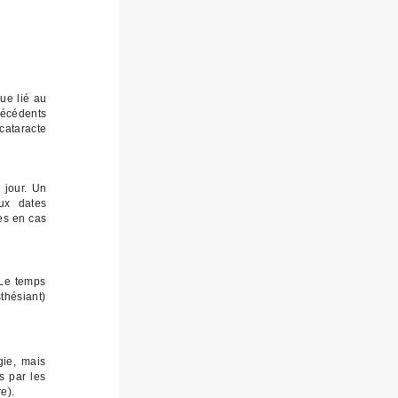
ue lié au
técédents
cataracte
 jour. Un
ux dates
ées en cas
 Le temps
thésiant)
gie, mais
s par les
e).