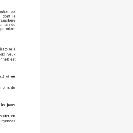
 délai de
s dont la
ansitoire
ndemain de
 première
ratoire à
eux yeux
nnel) est
u..) et un
 moins de
 les jours
sulter en
 urgences