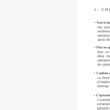
1. C
•
Tout le mo
Oui, pas
vieillis
ophtalmo
après 80 
•
Peut-on op
Non, en 
délai d
opératoi
de catara
•
Combien de
La chiru
d’install
rallonge
•
L’opératio
L’anesth
certaine
patients 