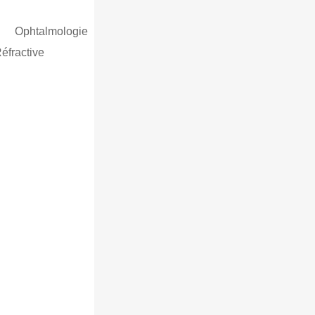
s
Ophtalmologie
éfractive
MIKAEL GUEDJ