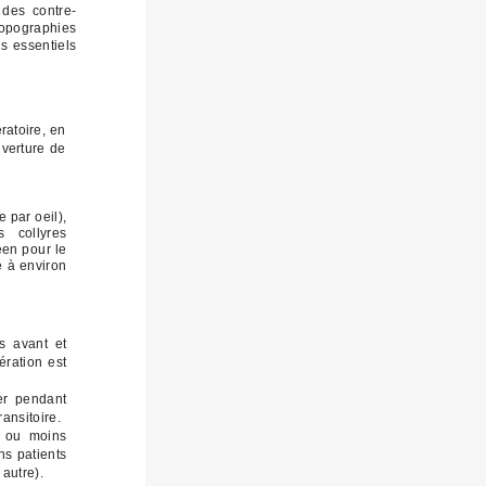
 des contre-
opographies
ls essentiels
ratoire, en
uverture de
 par oeil),
s collyres
éen pour le
e à environ
és avant et
ération est
er pendant
ansitoire.
s ou moins
ns patients
 autre).