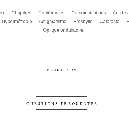
ook
Chapitres
Conférences
Communications
Article
Hypermétropie
Astigmatisme
Presbytie
Cataracte
R
Optique ondulatoire
MGUEDJ.COM
QUESTIONS FREQUENTES