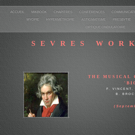
ACCUEIL
MIKBOOK
CHAPITRES
CONFÉRENCES
COMMUNICAT
MYOPIE
HYPERMÉTROPIE
ASTIGMATISME
PRESBYTIE
OPTIQUE ONDULATOIRE
SEVRES WOR
THE MUSICAL 
'BI
F. VINCENT,
B. BROC
MIKAEL GUEDJ
(Septem