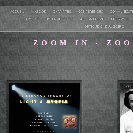
ACCUEIL
MIKBOOK
CHAPITRES
CONFÉRENCES
COMMUNICAT
MYOPIE
HYPERMÉTROPIE
ASTIGMATISME
PRESBYTIE
OPTIQUE ONDULATOIRE
ZOOM IN - ZO
MIKAEL GUEDJ