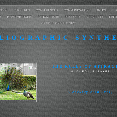
KBOOK
CHAPITRES
CONFÉRENCES
COMMUNICATIONS
ARTICLES
E
HYPERMÉTROPIE
ASTIGMATISME
PRESBYTIE
CATARACTE
RÉFR
OPTIQUE ONDULATOIRE
LIOGRAPHIC SYNTH
THE RULES OF ATTRAC
M. GUEDJ, F. BAYER
KAEL GUEDJ
(February 28th 2014)