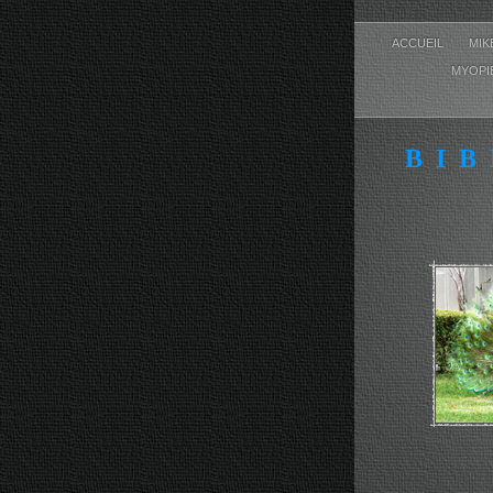
ACCUEIL
MI
MYOPI
BIB
MI